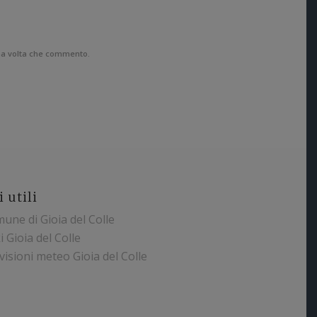
ima volta che commento.
i utili
une di Gioia del Colle
i Gioia del Colle
Simona Paparella
visioni meteo Gioia del Colle
09/11/2021
curamente un bel posto in