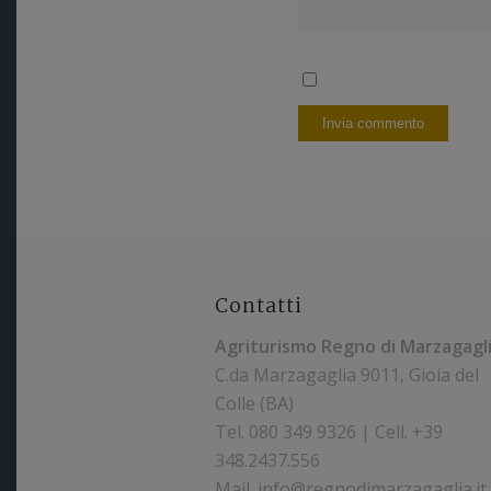
Contatti
Agriturismo Regno di Marzagagl
C.da Marzagaglia 9011, Gioia del
Mau
Colle (BA)
Tel.
080 349 9326 | Cell. +39
348.2437.556
Es
Mail. info@regnodimarzagaglia.it