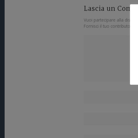
Lascia un Com
Vuoi partecipare alla discus
Fornisci il tuo contributo!