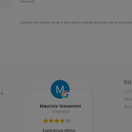
Sito web
Salva il mio nome, email e sito web in questo browser per la pross
Sit
Com
ia
Wik
rizio Giovannini
The Good Giant
Pre
17/05/2022
06/03/2022
perienza ottima
Consiglio a tutti di venire a
Si