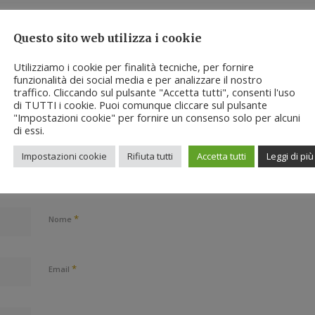
mento
Questo sito web utilizza i cookie
sione?
Utilizziamo i cookie per finalità tecniche, per fornire
funzionalità dei social media e per analizzare il nostro
traffico. Cliccando sul pulsante "Accetta tutti", consenti l'uso
di TUTTI i cookie. Puoi comunque cliccare sul pulsante
"Impostazioni cookie" per fornire un consenso solo per alcuni
di essi.
Impostazioni cookie
Rifiuta tutti
Accetta tutti
Leggi di più
*
Nome
*
Email