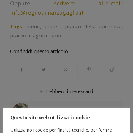
Oppure
scrivere all’e-mail:
info@regnodimarzagaglia.it
Tags:
menu
,
pranzo
,
pranzo della domenica
,
pranzo in agriturismo
Condividi questo articolo
Potrebbero interessarti
Menu domenica 16 luglio
Questo sito web utilizza i cookie
Utilizziamo i cookie per finalità tecniche, per fornire