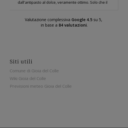
dall'antipasto al dolce, veramente ottimo. Solo che il
servizio seppur cordiale e attento è stato molto lento,
abbiamo aspettato molto tra una portata e l'altra e non
c'erano molti coperti. Mi auguro sia stata una
Valutazione complessiva
Google
4.5
su 5,
i
problematica isolata perché l'agriturismo merita.
in base a
84 valutazioni
.
Siti utili
Comune di Gioia del Colle
Wiki Gioia del Colle
Previsioni meteo Gioia del Colle