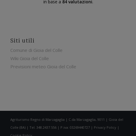
in base a
84 valutazioni
.
di provare questo agriturismo.
Siti utili
Comune di Gioia del Colle
Wiki Gioia del Colle
Previsioni meteo Gioia del Colle
Agriturismo Regno di Marzagaglia | C.da Marzagaglia, 9011 | Gioia del
Colle (BA) | Tel. 348.2437.556 | P.iva: 03269440727 |
Privacy Policy
|
Cookie Policy