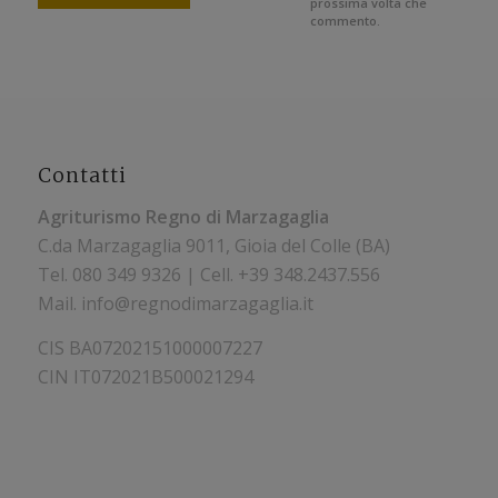
prossima volta che
commento.
Contatti
Agriturismo Regno di Marzagaglia
C.da Marzagaglia 9011, Gioia del Colle (BA)
Tel.
080 349 9326 | Cell. +39
348.2437.556
Mail. info@regnodimarzagaglia.it
CIS BA07202151000007227
CIN IT072021B500021294