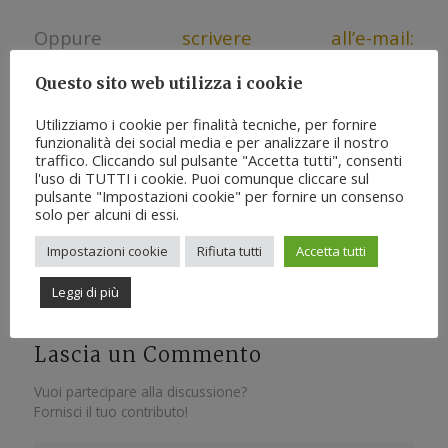
Oppure
scrivere all’e-mail:
info@regnodimarzagaglia.it
Questo sito web utilizza i cookie
Utilizziamo i cookie per finalità tecniche, per fornire
Condividi questo articolo
funzionalità dei social media e per analizzare il nostro
traffico. Cliccando sul pulsante "Accetta tutti", consenti
l'uso di TUTTI i cookie. Puoi comunque cliccare sul
pulsante "Impostazioni cookie" per fornire un consenso
solo per alcuni di essi.
Impostazioni cookie
Rifiuta tutti
Accetta tutti
0
Leggi di più
COMMENTI
Lascia un Commento
Vuoi partecipare alla discussione?
Fornisci il tuo contributo!