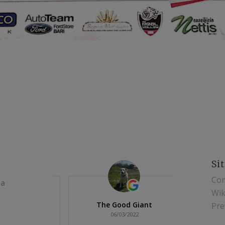
Sit
Com
ia
Wik
ovannini
The Good Giant
Simona
Pre
022
06/03/2022
09