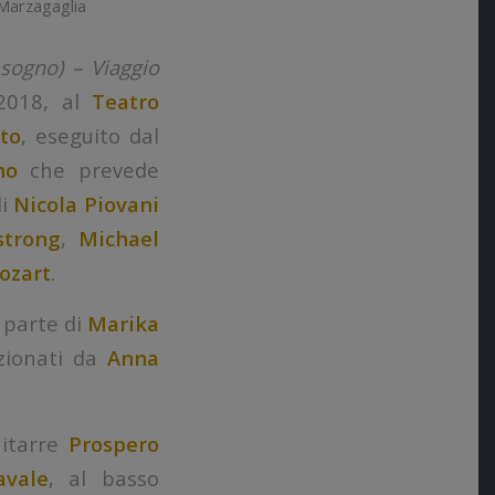
Marzagaglia
 sogno) – Viaggio
2018, al
Teatro
to
, eseguito dal
ano
che prevede
i
Nicola Piovani
strong
,
Michael
ozart
.
a parte di
Marika
zionati da
Anna
hitarre
Prospero
avale
, al basso