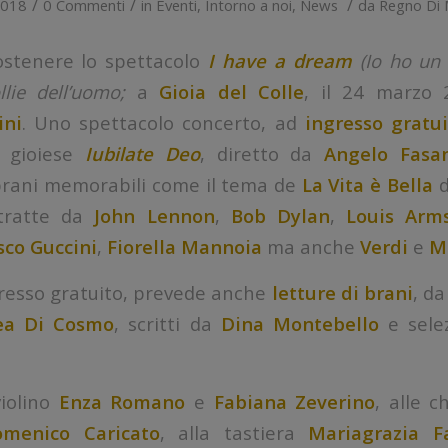
/
/
/
2018
0 Commenti
in
Eventi
,
Intorno a noi
,
News
da
Regno Di 
sostenere lo spettacolo
I have a dream
(Io ho un
llie dell’uomo;
a
Gioia del Colle
, il 24 marzo 
ini
. Uno spettacolo concerto, ad
ingresso gratui
gioiese
Iubilate Deo
,
diretto da
Angelo Fas
 brani memorabili come il tema de
La Vita è Bella
d
 tratte da
John Lennon
,
Bob Dylan
,
Louis Arm
sco Guccini
,
Fiorella Mannoia
ma anche
Verdi
e
M
gresso gratuito, prevede anche
letture di brani
, d
ea Di Cosmo
, scritti da
Dina Montebello
e sele
violino
Enza Romano
e
Fabiana Zeverino
, alle c
menico Caricato
, alla tastiera
Mariagrazia F