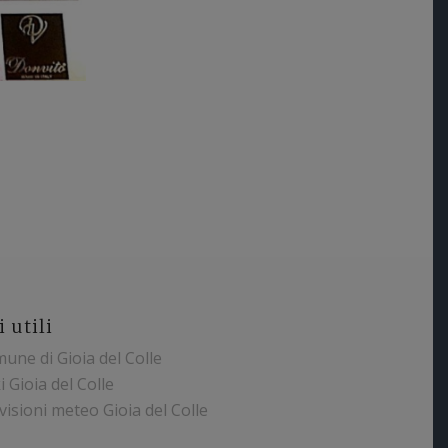
i utili
une di Gioia del Colle
i Gioia del Colle
 Paparella
visioni meteo Gioia del Colle
/11/2021