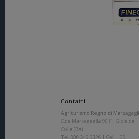
Contatti
Agriturismo Regno di Marzagagl
C.da Marzagaglia 9011, Gioia del
Maurizio Gi
Colle (BA)
17/05/2
Tel.
080 349 9326 | Cell. +39