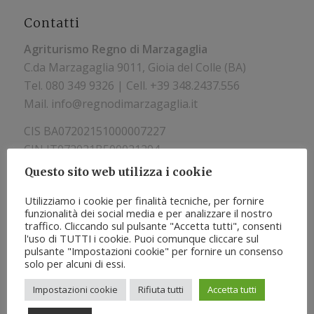
Contatti
Agriturismo Regno di Marzagaglia
C.da Marzagaglia 9011, Gioia del Colle (BA)
Tel.
080 349 9326 | Cell. +39
348.2437.556
Mail. info@regnodimarzagaglia.it
CIS BA07202151000007227
CIN IT072021B500021294
Questo sito web utilizza i cookie
Utilizziamo i cookie per finalità tecniche, per fornire
funzionalità dei social media e per analizzare il nostro
traffico. Cliccando sul pulsante "Accetta tutti", consenti
l'uso di TUTTI i cookie. Puoi comunque cliccare sul
pulsante "Impostazioni cookie" per fornire un consenso
solo per alcuni di essi.
Impostazioni cookie
Rifiuta tutti
Accetta tutti